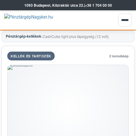
1093 Budapest, Közraktár utca 22.
|
+36 1 704 00 00
Pénztárgép-kellékek
›
CashCube light plus tápegység (12 volt)
KELLÉK ÉS TARTOZÉK
2 termékkép