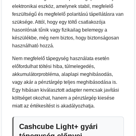
elektronikai eszköz, amelynek stabil, megfelelő
feszültségű és megfelelő polaritású tápellátásra van
szüksége. Attól, hogy egy töltő csatlakozója
hasonlónak tűnik vagy fizikailag belemegy a
készülékbe, még nem biztos, hogy biztonságosan
használható hozzá.
Nem megfelelő tápegység használata esetén
előfordulhat töltési hiba, túlmelegedés,
akkumulátorprobléma, alaplapi meghibásodás,
vagy akár a pénztárgép teljes meghibásodása is.
Egy hibásan kiválasztott adapter nemcsak javítási
költséget okozhat, hanem a pénztárgép kiesése
miatt az értékesítést is akadályozhatja.
Cashcube Light+ gyári
tápegység előnyei