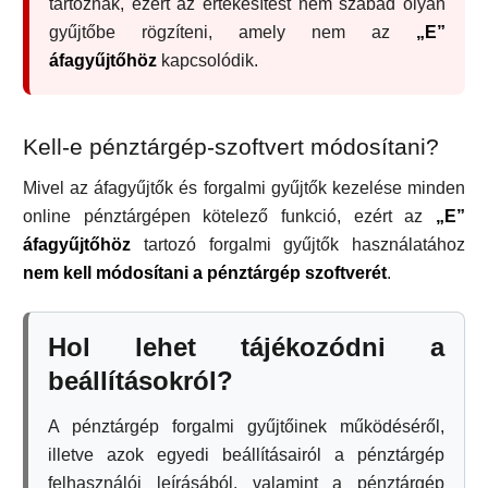
tartoznak, ezért az értékesítést nem szabad olyan
gyűjtőbe rögzíteni, amely nem az
„E”
áfagyűjtőhöz
kapcsolódik.
Kell-e pénztárgép-szoftvert módosítani?
Mivel az áfagyűjtők és forgalmi gyűjtők kezelése minden
online pénztárgépen kötelező funkció, ezért az
„E”
áfagyűjtőhöz
tartozó forgalmi gyűjtők használatához
nem kell módosítani a pénztárgép szoftverét
.
Hol lehet tájékozódni a
beállításokról?
A pénztárgép forgalmi gyűjtőinek működéséről,
illetve azok egyedi beállításairól a pénztárgép
felhasználói leírásából, valamint a pénztárgép