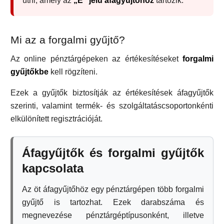
ütni, amely az
„E” jelű áfagyűjtőhöz
tartozik.
Mi az a forgalmi gyűjtő?
Az online pénztárgépeken az értékesítéseket
forgalmi
gyűjtőkbe
kell rögzíteni.
Ezek a gyűjtők biztosítják az értékesítések áfagyűjtők
szerinti, valamint termék- és szolgáltatáscsoportonkénti
elkülönített regisztrációját.
Áfagyűjtők és forgalmi gyűjtők
kapcsolata
Az öt áfagyűjtőhöz egy pénztárgépen több forgalmi
gyűjtő is tartozhat. Ezek darabszáma és
megnevezése pénztárgéptípusonként, illetve