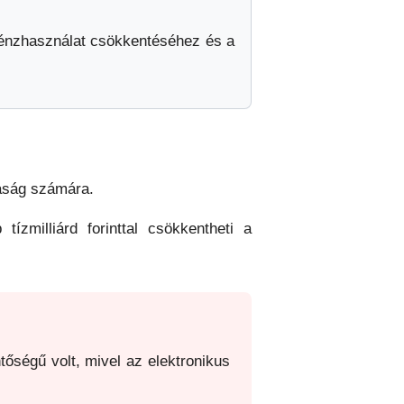
pénzhasználat csökkentéséhez és a
daság számára.
tízmilliárd forinttal csökkentheti a
őségű volt, mivel az elektronikus