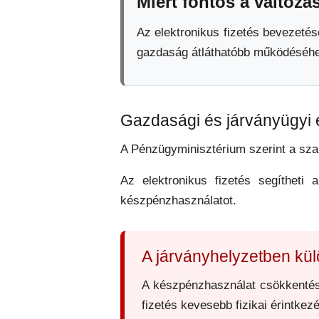
Miért fontos a változá
Az elektronikus fizetés bevezet
gazdaság átláthatóbb működéséhez
Gazdasági és járványügyi 
A Pénzügyminisztérium szerint a sz
Az elektronikus fizetés segítheti a
készpénzhasználatot.
A járványhelyzetben kü
A készpénzhasználat csökkentése 
fizetés kevesebb fizikai érintkezé