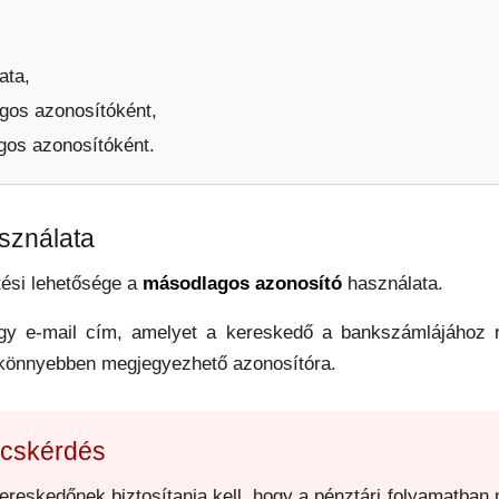
ata,
os azonosítóként,
os azonosítóként.
sználata
tési lehetősége a
másodlagos azonosító
használata.
y e-mail cím, amelyet a kereskedő a bankszámlájához re
könnyebben megjegyezhető azonosítóra.
ulcskérdés
reskedőnek biztosítania kell, hogy a pénztári folyamatban 