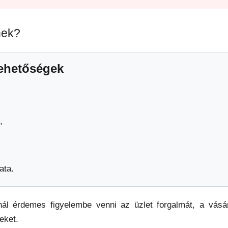
nek?
lehetőségek
,
ata.
ál érdemes figyelembe venni az üzlet forgalmát, a vásár
eket.