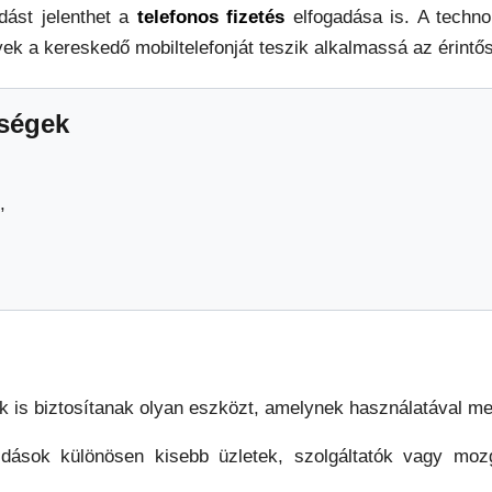
dást jelenthet a
telefonos fizetés
elfogadása is. A techno
ek a kereskedő mobiltelefonját teszik alkalmassá az érintős
őségek
,
k is biztosítanak olyan eszközt, amelynek használatával me
ások különösen kisebb üzletek, szolgáltatók vagy mozg