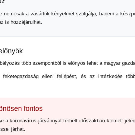
s?
ése nemcsak a vásárlók kényelmét szolgálja, hanem a kész
 is hozzájárulhat.
előnyök
abályozás több szempontból is előnyös lehet a magyar gaz
 feketegazdaság elleni fellépést, és az intézkedés több 
lönösen fontos
a koronavírus-járvánnyal terhelt időszakban kiemelt jelent
ssel járhat.