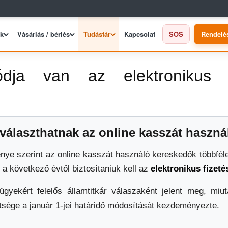
ek
Vásárlás / bérlés
Tudástár
Kapcsolat
SOS
Rendelé
a van az elektronikus fi
álaszthatnak az online kasszát haszná
ye szerint az online kasszát használó kereskedők többfél
 a következő évtől biztosítaniuk kell az
elektronikus fizeté
gyekért felelős államtitkár válaszaként jelent meg, mi
sége a január 1-jei határidő módosítását kezdeményezte.