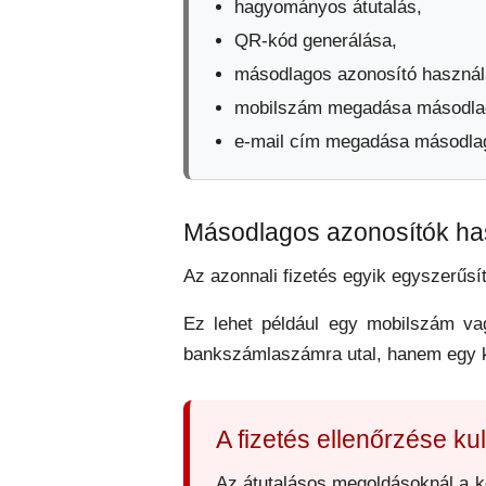
hagyományos átutalás,
QR-kód generálása,
másodlagos azonosító használ
mobilszám megadása másodlag
e-mail cím megadása másodlag
Másodlagos azonosítók ha
Az azonnali fizetés egyik egyszerűsí
Ez lehet például egy mobilszám vag
bankszámlaszámra utal, hanem egy 
A fizetés ellenőrzése k
Az átutalásos megoldásoknál a ke