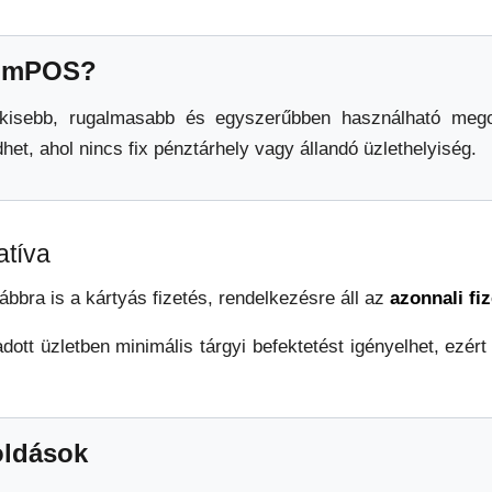
az mPOS?
kisebb, rugalmasabb és egyszerűbben használható me
et, ahol nincs fix pénztárhely vagy állandó üzlethelyiség.
atíva
vábbra is a kártyás fizetés, rendelkezésre áll az
azonnali fi
ott üzletben minimális tárgyi befektetést igényelhet, ezér
oldások