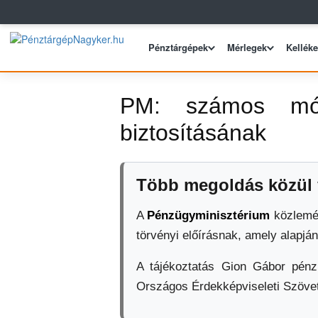
Pénztárgépek
Mérlegek
Kellék
PM: számos módj
biztosításának
Több megoldás közül v
A
Pénzügyminisztérium
közlemén
törvényi előírásnak, amely alapján
A tájékoztatás Gion Gábor pénzü
Országos Érdekképviseleti Szövet