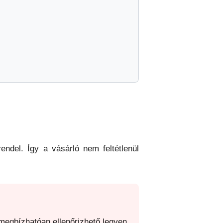
ndel. Így a vásárló nem feltétlenül
megbízhatóan ellenőrizhető legyen