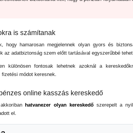
okra is számítanak
, hogy hamarosan megjelennek olyan gyors és biztonsá
 az adatbiztonság szem előtt tartásával egyszerűbbé tehetik
n különösen fontosak lehetnek azoknál a kereskedőkné
 fizetési módot keresnek.
zpénzes online kasszás kereskedő
 akkoriban
hatvanezer olyan kereskedő
szerepelt a nyil
dott el.