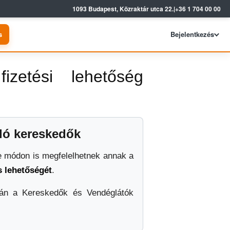
1093 Budapest, Közraktár utca 22.
|
+36 1 704 00 00
s
Bejelentkezés
zetési lehetőség
ló kereskedők
e módon is megfelelhetnek annak a
s lehetőségét
.
után a Kereskedők és Vendéglátók