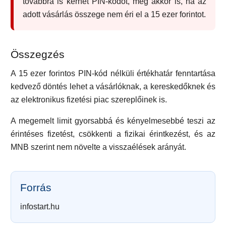
továbbra is kérhet PIN-kódot, még akkor is, ha az
adott vásárlás összege nem éri el a 15 ezer forintot.
Összegzés
A 15 ezer forintos PIN-kód nélküli értékhatár fenntartása
kedvező döntés lehet a vásárlóknak, a kereskedőknek és
az elektronikus fizetési piac szereplőinek is.
A megemelt limit gyorsabbá és kényelmesebbé teszi az
érintéses fizetést, csökkenti a fizikai érintkezést, és az
MNB szerint nem növelte a visszaélések arányát.
Forrás
infostart.hu