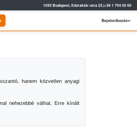
1093 Budapest, Közraktár utca 22.
|
+36 1 704 00 00
s
Bejelentkezés
sszantó, hanem közvetlen anyagi
nal nehezebbé válhat. Erre kínált