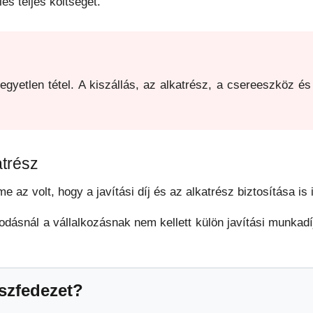
és teljes költségét.
yetlen tétel. A kiszállás, az alkatrész, a csereeszköz és 
atrész
 az volt, hogy a javítási díj és az alkatrész biztosítása is 
dásnál a vállalkozásnak nem kellett külön javítási munkadíj
észfedezet?