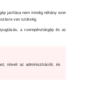
árgép javítása nem mindig néhány ezer
tkozásra van szükség.
 nyugtázás, a cserepénztárgép és az
t, növeli az adminisztrációt, és