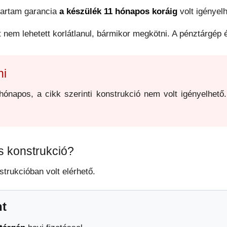
ttartam garancia
a készülék 11 hónapos koráig
volt igényelh
t nem lehetett korlátlanul, bármikor megkötni. A pénztárgép é
ni
ónapos, a cikk szerinti konstrukció nem volt igényelhető. 
as konstrukció?
strukcióban volt elérhető.
nt