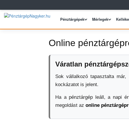
Pénztárgépek
Mérlegek
Kellék
Online pénztárgépr
Váratlan pénztárgépsze
Sok vállalkozó tapasztalta már
kockázatot is jelent.
Ha a pénztárgép leáll, a napi é
megoldást az
online pénztárgépr