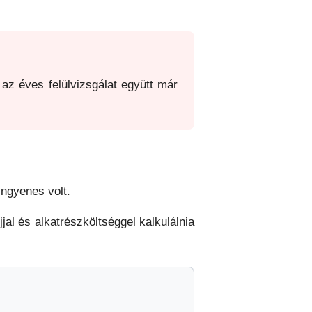
az éves felülvizsgálat együtt már
ingyenes volt.
jal és alkatrészköltséggel kalkulálnia