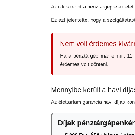
A cikk szerint a pénztárgépre az éle
Ez azt jelentette, hogy a szolgáltatás
Nem volt érdemes kivár
Ha a pénztárgép már elmúlt 11 h
érdemes volt dönteni.
Mennyibe került a havi díj
Az élettartam garancia havi díjas kon
Díjak pénztárgépenké