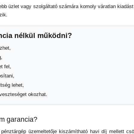
b üzlet vagy szolgáltató számára komoly váratlan kiadást 
zik.
ncia nélkül működni?
zhet,
g,
t fel,
sítani,
ltség lehet,
 veszteséget okozhat.
tam garancia?
a pénztárgép üzemeltetője kiszámítható havi díj mellett cs