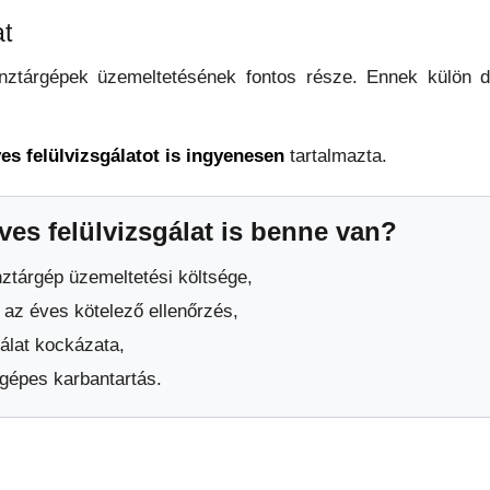
at
énztárgépek üzemeltetésének fontos része. Ennek külön d
es felülvizsgálatot is ingyenesen
tartalmazta.
ves felülvizsgálat is benne van?
nztárgép üzemeltetési költsége,
k az éves kötelező ellenőrzés,
álat kockázata,
rgépes karbantartás.