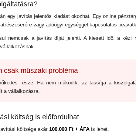
olgáltatásra?
tán egy javítás jelentős kiadást okozhat. Egy online pénzt
 alkatrészcserére vagy adóügyi egységgel kapcsolatos beava
l nemcsak a javítás díját jelenti. A kiesett idő, a kézi
 vállalkozásnak.
m csak műszaki probléma
űködés része. Ha nem működik, az lassítja a kiszolgálás
 a vállalkozásra.
ási költség is előfordulhat
javítási költsége akár
100.000 Ft + ÁFA
is lehet.