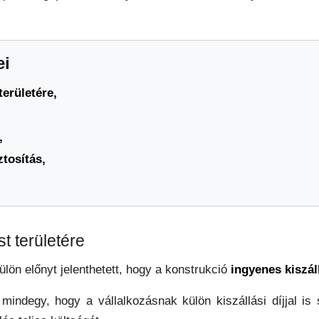
ei
erületére,
,
tosítás,
t területére
lön előnyt jelenthetett, hogy a konstrukció
ingyenes kiszál
ndegy, hogy a vállalkozásnak külön kiszállási díjjal is s