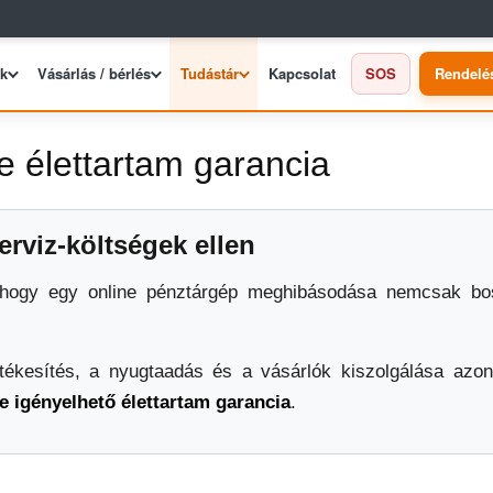
ek
Vásárlás / bérlés
Tudástár
Kapcsolat
SOS
Rendelé
e élettartam garancia
rviz-költségek ellen
, hogy egy online pénztárgép meghibásodása nemcsak bo
rtékesítés, a nyugtaadás és a vásárlók kiszolgálása azon
e igényelhető élettartam garancia
.