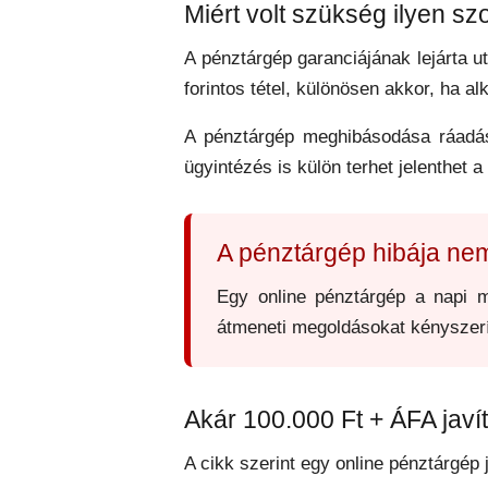
Miért volt szükség ilyen sz
A pénztárgép garanciájának lejárta u
forintos tétel, különösen akkor, ha
A pénztárgép meghibásodása ráadásu
ügyintézés is külön terhet jelenthet a
A pénztárgép hibája ne
Egy online pénztárgép a napi m
átmeneti megoldásokat kényszerít
Akár 100.000 Ft + ÁFA javít
A cikk szerint egy online pénztárgép 