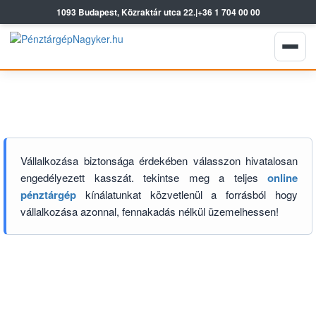
1093 Budapest, Közraktár utca 22.
|
+36 1 704 00 00
Vállalkozása biztonsága érdekében válasszon hivatalosan
engedélyezett kasszát. tekintse meg a teljes
online
pénztárgép
kínálatunkat közvetlenül a forrásból hogy
vállalkozása azonnal, fennakadás nélkül üzemelhessen!