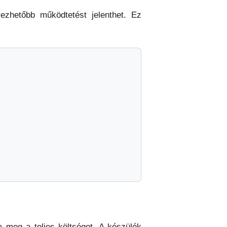
vezhetőbb működtetést jelenthet. Ez
 meg a teljes költséget. A készülék