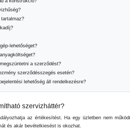
d a konstrukció?
rvizhűség?
 tartalmaz?
kadíj?
gép-lehetőséget?
ékanyagköltséget?
 megszüntetni a szerződést?
kezmény szerződésszegés esetén?
bejelentési lehetőség áll rendelkezésre?
mítható szervizháttér?
adályozhatja az értékesítést. Ha egy üzletben nem műkö
át és akár bevételkiesést is okozhat.