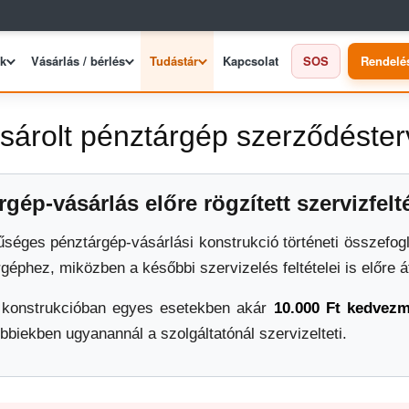
ek
Vásárlás / bérlés
Tudástár
Kapcsolat
SOS
Rendelé
sárolt pénztárgép szerződéster
p-vásárlás előre rögzített szervizfelté
séges pénztárgép-vásárlási konstrukció történeti összefogla
éphez, miközben a későbbi szervizelés feltételei is előre á
 a konstrukcióban egyes esetekben akár
10.000 Ft kedvez
bbiekben ugyanannál a szolgáltatónál szervizelteti.