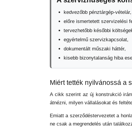
kedvezőbb pénztárgép-vételár,
előre ismertetett szervizelési fe
tervezhetőbb későbbi költsége
egyértelmű szervizkapcsolat,
dokumentált műszaki háttér,
kisebb bizonytalanság hiba ese
Miért tették nyilvánossá a
A cikk szerint az új konstrukció irá
átnézni, milyen vállalásokat és felté
Emiatt a szerződéstervezetet a honla
ne csak a megrendelés után találkozz