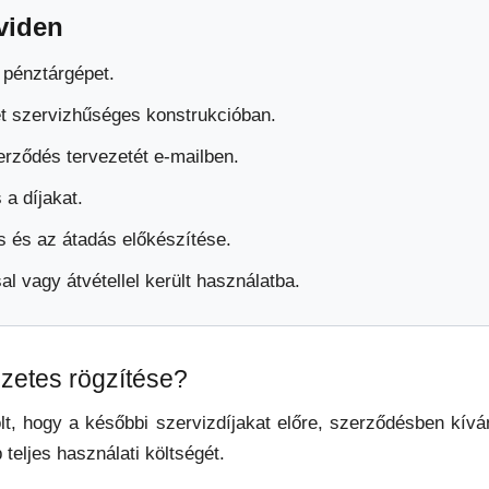
viden
a pénztárgépet.
t szervizhűséges konstrukcióban.
rződés tervezetét e-mailben.
 a díjakat.
s és az átadás előkészítése.
al vagy átvétellel került használatba.
lőzetes rögzítése?
lt, hogy a későbbi szervizdíjakat előre, szerződésben kívá
teljes használati költségét.