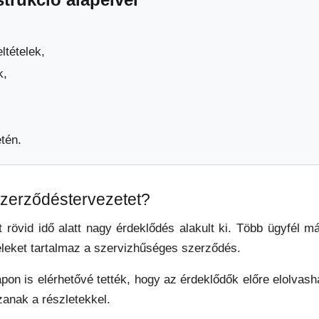
ltételek,
k,
tén.
 szerződéstervezetet?
nt rövid idő alatt nagy érdeklődés alakult ki. Több ügyfél m
teleket tartalmaz a szervizhűséges szerződés.
pon is elérhetővé tették, hogy az érdeklődők előre elolvas
anak a részletekkel.