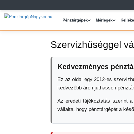
Pénztárgépek
Mérlegek
Kellék
Szervizhűséggel vá
Kedvezményes pénztárgé
Ez az oldal egy 2012-es szervizhű
kedvezőbb áron juthasson pénztárg
Az eredeti tájékoztatás szerint
vállalta, hogy pénztárgépét a késő