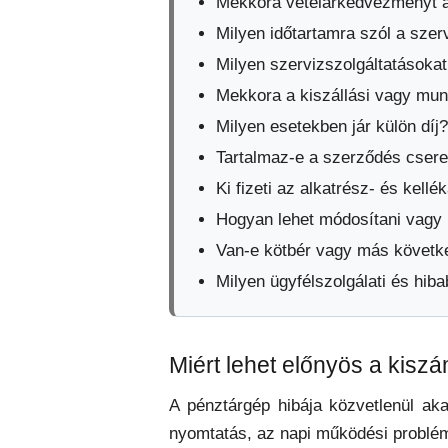
Mekkora vételárkedvezményt a
Milyen időtartamra szól a sze
Milyen szervizszolgáltatásokat
Mekkora a kiszállási vagy mun
Milyen esetekben jár külön díj?
Tartalmaz-e a szerződés csere
Ki fizeti az alkatrész- és kell
Hogyan lehet módosítani vagy
Van-e kötbér vagy más követ
Milyen ügyfélszolgálati és hiba
Miért lehet előnyös a kiszá
A pénztárgép hibája közvetlenül ak
nyomtatás, az napi működési problém