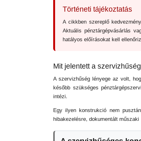
Történeti tájékoztatás
A cikkben szereplő kedvezménye
Aktuális pénztárgépvásárlás vag
hatályos előírásokat kell ellenőriz
Mit jelentett a szervizhűsé
A szervizhűség lényege az volt, ho
később szükséges pénztárgépszerviz
intézi.
Egy ilyen konstrukció nem pusztán
hibakezelésre, dokumentált műszaki 
A szervizhűséges kons