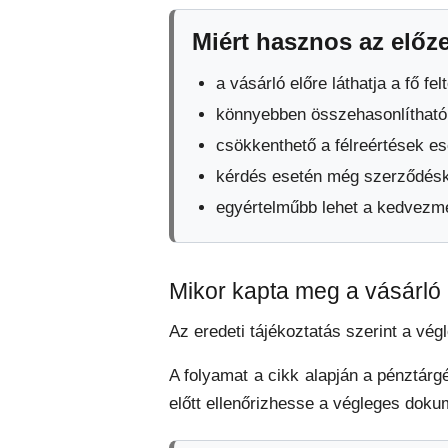
Miért hasznos az elő
a vásárló előre láthatja a fő fel
könnyebben összehasonlíthatók
csökkenthető a félreértések es
kérdés esetén még szerződésköt
egyértelműbb lehet a kedvezmé
Mikor kapta meg a vásárló
Az eredeti tájékoztatás szerint a vé
A folyamat a cikk alapján a pénztárgé
előtt ellenőrizhesse a végleges dok