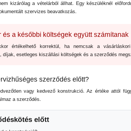
 kizárólag a vételárból állhat. Egy készüléknél előfordul
dokumentált szervizes beavatkozás.
 és a későbbi költségek együtt számítanak
kkor értékelhető korrektül, ha nemcsak a vásárlásko
 díjak, esetleges kiszállási költségek és a szerződés megsz
ervizhűséges szerződés előtt?
ezőtlen vagy kedvező konstrukció. Az értéke attól függ,
talmaz a szerződés.
ződéskötés előtt