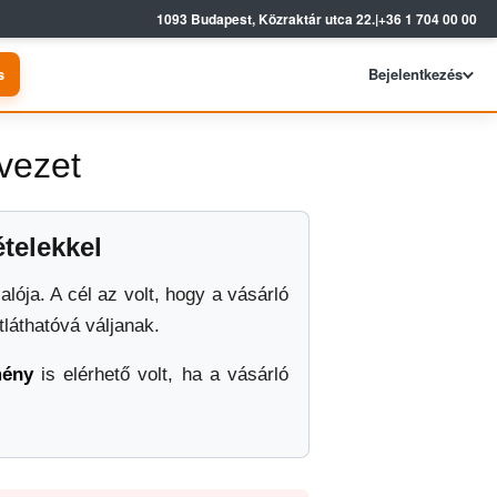
1093 Budapest, Közraktár utca 22.
|
+36 1 704 00 00
s
Bejelentkezés
vezet
telekkel
lója. A cél az volt, hogy a vásárló
tláthatóvá váljanak.
mény
is elérhető volt, ha a vásárló