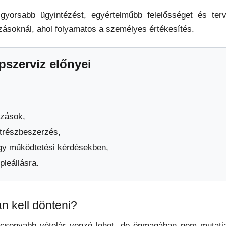
gyorsabb ügyintézést, egyértelműbb felelősséget és ter
ozásoknál, ahol folyamatos a személyes értékesítés.
szerviz előnyei
ozások,
trészbeszerzés,
gy működtetési kérdésekben,
leállásra.
n kell dönteni?
csonyabb vételár vonzó lehet, de önmagában nem mutatja