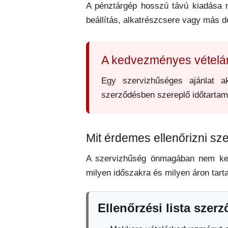
A pénztárgép hosszú távú kiadása nem
beállítás, alkatrészcsere vagy más 
A kedvezményes vételár
Egy szervizhűséges ajánlat a
szerződésben szereplő időtartam,
Mit érdemes ellenőrizni sz
A szervizhűség önmagában nem kedv
milyen időszakra és milyen áron tar
Ellenőrzési lista szer