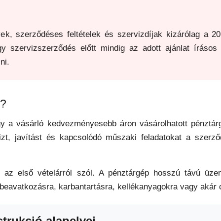
k, szerződéses feltételek és szervizdíjak kizárólag a 20
y szervizszerződés előtt mindig az adott ajánlat írásos f
ni.
g?
gy a vásárló kedvezményesebb áron vásárolhatott pénztárgé
t, javítást és kapcsolódó műszaki feladatokat a szerző
 az első vételárról szól. A pénztárgép hosszú távú üze
beavatkozásra, karbantartásra, kellékanyagokra vagy akár c
trukció alapelvei