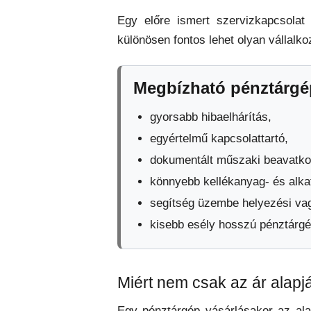
Egy előre ismert szervizkapcsolat 
különösen fontos lehet olyan vállalk
Megbízható pénztárgép
gyorsabb hibaelhárítás,
egyértelmű kapcsolattartó,
dokumentált műszaki beavatk
könnyebb kellékanyag- és alka
segítség üzembe helyezési va
kisebb esély hosszú pénztárgép
Miért nem csak az ár alapjá
Egy pénztárgép vásárlásakor az ala