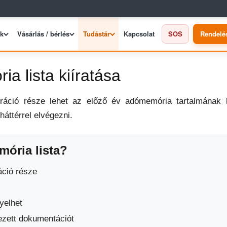
ek
Vásárlás / bérlés
Tudástár
Kapcsolat
SOS
Rendelé
a lista kiíratása
ráció része lehet az előző év adómemória tartalmának ki
áttérrel elvégezni.
mória lista?
áció része
yelhet
dezett dokumentációt