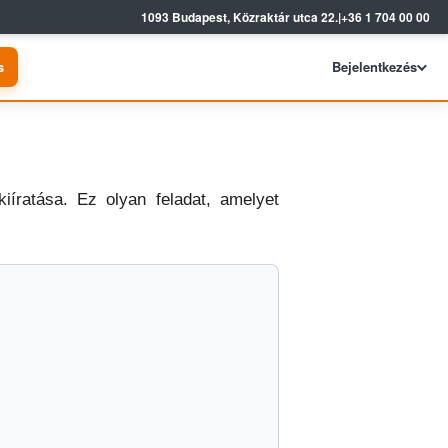
1093 Budapest, Közraktár utca 22.
|
+36 1 704 00 00
s
Bejelentkezés
íratása. Ez olyan feladat, amelyet