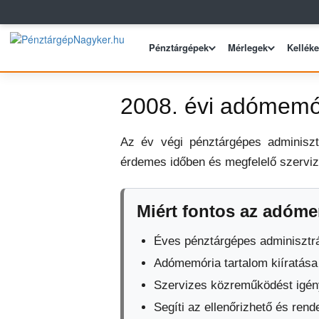
Pénztárgépek
Mérlegek
Kellék
2008. évi adómemóri
Az év végi pénztárgépes adminiszt
érdemes időben és megfelelő szervizh
Miért fontos az adóme
Éves pénztárgépes adminisztr
Adómemória tartalom kiíratása
Szervizes közreműködést igén
Segíti az ellenőrizhető és ren