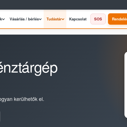
ek
Vásárlás / bérlés
Tudástár
Kapcsolat
SOS
Rendelé
énztárgép
gyan kerülhetők el.