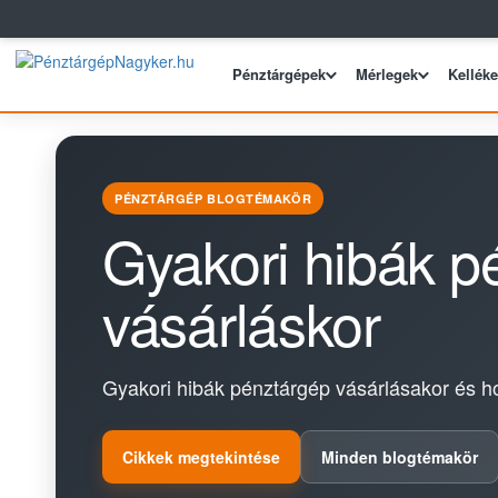
Pénztárgépek
Mérlegek
Kellék
PÉNZTÁRGÉP BLOGTÉMAKÖR
Gyakori hibák p
vásárláskor
Gyakori hibák pénztárgép vásárlásakor és ho
Cikkek megtekintése
Minden blogtémakör