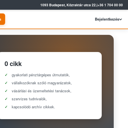
1093 Budapest, Közraktár utca 22.
|
+36 1 704 00 00
s
Bejelentkezés
0 cikk
gyakorlati pénztárgépes útmutatók,
vállalkozóknak szóló magyarázatok,
vásárlási és üzemeltetési tanácsok,
szervizes tudnivalók,
kapcsolódó archív cikkek.