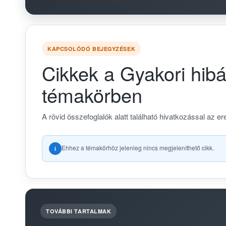
KAPCSOLÓDÓ BEJEGYZÉSEK
Cikkek a Gyakori hib
témakörben
A rövid összefoglalók alatt található hivatkozással az ere
Ehhez a témakörhöz jelenleg nincs megjeleníthető cikk.
i
TOVÁBBI TARTALMAK