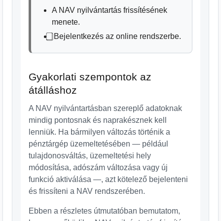
A NAV nyilvántartás frissítésének
menete.
⃣ Bejelentkezés az online rendszerbe.
Gyakorlati szempontok az
átálláshoz
A NAV nyilvántartásban szereplő adatoknak
mindig pontosnak és naprakésznek kell
lenniük. Ha bármilyen változás történik a
pénztárgép üzemeltetésében — például
tulajdonosváltás, üzemeltetési hely
módosítása, adószám változása vagy új
funkció aktiválása —, azt kötelező bejelenteni
és frissíteni a NAV rendszerében.
Ebben a részletes útmutatóban bemutatom,