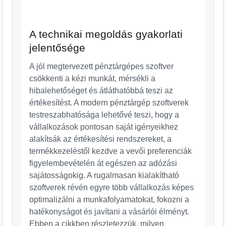
A technikai megoldás gyakorlati
jelentősége
A jól megtervezett pénztárgépes szoftver
csökkenti a kézi munkát, mérsékli a
hibalehetőséget és átláthatóbbá teszi az
értékesítést. A modern pénztárgép szoftverek
testreszabhatósága lehetővé teszi, hogy a
vállalkozások pontosan saját igényeikhez
alakítsák az értékesítési rendszereket, a
termékkezeléstől kezdve a vevői preferenciák
figyelembevételén át egészen az adózási
sajátosságokig. A rugalmasan kialakítható
szoftverek révén egyre több vállalkozás képes
optimalizálni a munkafolyamatokat, fokozni a
hatékonyságot és javítani a vásárlói élményt.
Ebben a cikkben részletezzük, milyen