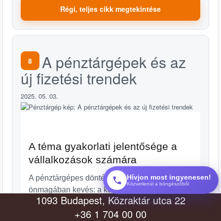
Régi, teljes cikk megtekintése
A pénztárgépek és az
8
új fizetési trendek
2025. 05. 03.
A téma gyakorlati jelentősége a
vállalkozások számára
Hívjon most ingyenesen!
A pénztárgépes döntéseknél a beszerzési ár
Közvetlenül a böngészőből
önmagában kevés: a kezelhetőséget, a
1093 Budapest, Közraktár utca 22
megbízhatóságot és a későbbi támogatást
+36 1 704 00 00
együtt kell vizsgálni. Az elmúlt években a