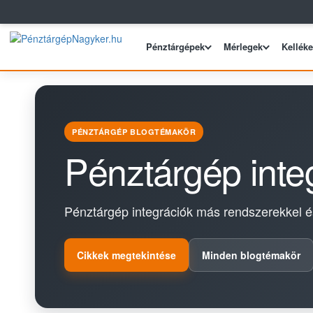
Pénztárgépek
Mérlegek
Kellék
PÉNZTÁRGÉP BLOGTÉMAKÖR
Pénztárgép inte
Pénztárgép integrációk más rendszerekkel és
Cikkek megtekintése
Minden blogtémakör