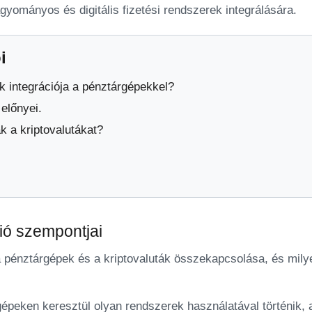
ományos és digitális fizetési rendszerek integrálására.
i
k integrációja a pénztárgépekkel?
 előnyei.
k a kriptovalutákat?
ió szempontjai
pénztárgépek és a kriptovaluták összekapcsolása, és milye
gépeken keresztül olyan rendszerek használatával történik,