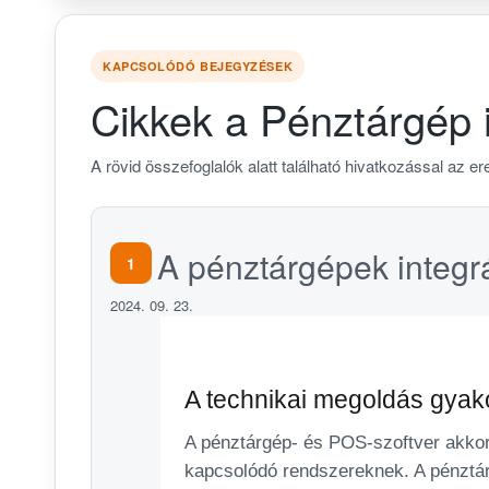
KAPCSOLÓDÓ BEJEGYZÉSEK
Cikkek a Pénztárgép 
A rövid összefoglalók alatt található hivatkozással az ere
A pénztárgépek integrá
1
2024. 09. 23.
A technikai megoldás gyako
A pénztárgép- és POS-szoftver akkor 
kapcsolódó rendszereknek. A pénztárg