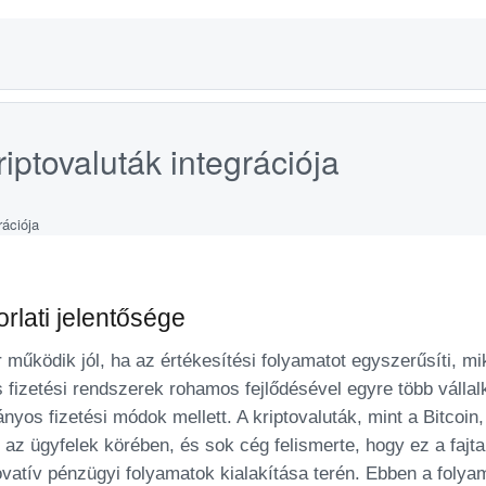
iptovaluták integrációja
rlati jelentősége
működik jól, ha az értékesítési folyamatot egyszerűsíti, m
s fizetési rendszerek rohamos fejlődésével egyre több vállal
nyos fizetési módok mellett. A kriptovaluták, mint a Bitcoin
z ügyfelek körében, és sok cég felismerte, hogy ez a fajta
ovatív pénzügyi folyamatok kialakítása terén. Ebben a folya