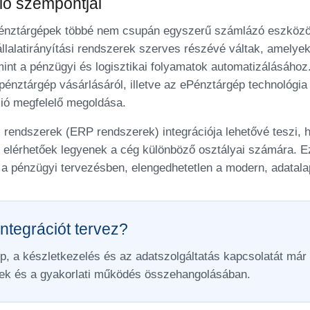
ió szempontjai
énztárgépek többé nem csupán egyszerű számlázó eszközök. 
lalatirányítási rendszerek szerves részévé váltak, amelyek
nt a pénzügyi és logisztikai folyamatok automatizálásához
 pénztárgép vásárlásáról, illetve az ePénztárgép technológia
ió megfelelő megoldása.
si rendszerek (ERP rendszerek) integrációja lehetővé teszi,
n elérhetőek legyenek a cég különböző osztályai számára. E
 pénzügyi tervezésben, elengedhetetlen a modern, adatala
ntegrációt tervez?
p, a készletkezelés és az adatszolgáltatás kapcsolatát már 
ek és a gyakorlati működés összehangolásában.