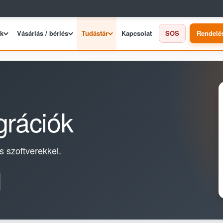
ek
Vásárlás / bérlés
Tudástár
Kapcsolat
SOS
Rendelé
grációk
 szoftverekkel.