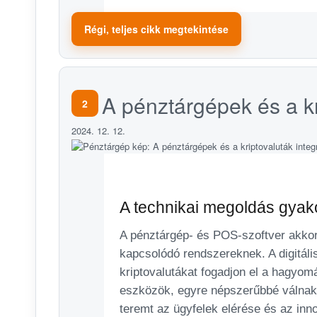
Régi, teljes cikk megtekintése
A pénztárgépek és a kr
2
2024. 12. 12.
A technikai megoldás gyako
A pénztárgép- és POS-szoftver akkor 
kapcsolódó rendszereknek. A digitáli
kriptovalutákat fogadjon el a hagyomá
eszközök, egyre népszerűbbé válnak a
teremt az ügyfelek elérése és az inn