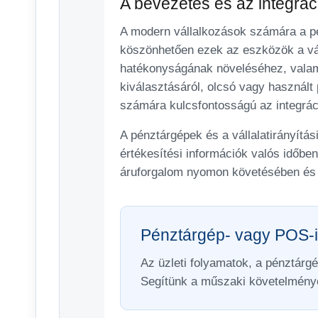
A bevezetés és az integrác
A modern vállalkozások számára a p
köszönhetően ezek az eszközök a vál
hatékonyságának növeléséhez, valami
kiválasztásáról, olcsó vagy használt
számára kulcsfontosságú az integrác
A pénztárgépek és a vállalatirányítá
értékesítési információk valós időbe
áruforgalom nyomon követésében és a
Pénztárgép- vagy POS-i
Az üzleti folyamatok, a pénztárgé
Segítünk a műszaki követelmény