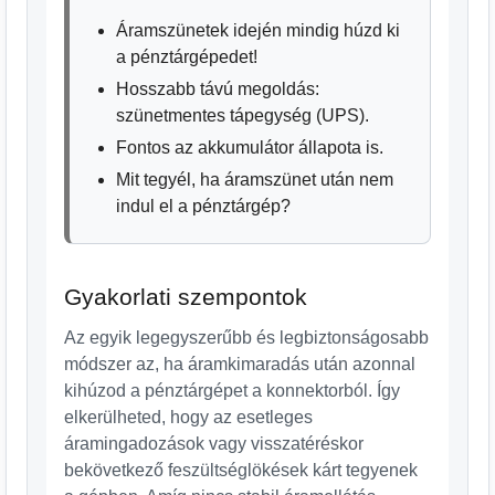
Áramszünetek idején mindig húzd ki
a pénztárgépedet!
Hosszabb távú megoldás:
szünetmentes tápegység (UPS).
Fontos az akkumulátor állapota is.
Mit tegyél, ha áramszünet után nem
indul el a pénztárgép?
Gyakorlati szempontok
Az egyik legegyszerűbb és legbiztonságosabb
módszer az, ha áramkimaradás után azonnal
kihúzod a pénztárgépet a konnektorból. Így
elkerülheted, hogy az esetleges
áramingadozások vagy visszatéréskor
bekövetkező feszültséglökések kárt tegyenek