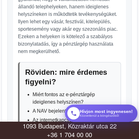
állandó telephelyeken, hanem ideiglenes
helyszíneken is működtetik tevékenységüket.
Ilyen lehet egy vásár, fesztivál, kitelepülés,
sportesemény vagy akár egy szezonális piac.
Ezeken a helyeken is kötelező a szabályos
bizonylatadás, így a pénztárgép használata
nem megkerülhető.
Röviden: mire érdemes
figyelni?
Miért fontos az e-pénztárgép
ideiglenes helyszínen?
A NAV bejelentési kötelezettsége.
Hívjon most ingyenesen!
Közvetlenül a böngészőből
Az internetkapcsolat jelentősége.
1093 Budapest, Közraktár utca 22
Ideiglenes helyszíni működés
+36 1 704 00 00
folyamata.