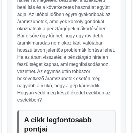
hanem a megfelelő készülék, a szakszerű
beállítás és a következetes használat együtt
adja. Az utóbbi időben egyre gyakoribbak az
áramszünetek, amelyek komoly gondokat
okozhatnak a pénztárgépek működésében.
Bár elsőre úgy tűnhet, hogy egy rövidebb
áramkimaradás nem okoz kárt, valójában
hosszú távon jelentős problémák forrása lehet.
Ha az áram visszatér, a pénztárgép hirtelen
feszültséget kaphat, ami meghibásodáshoz
vezethet. Az egymás után többször
bekövetkező áramszünetek esetén még
nagyobb a rizikó, hogy a gép károsodik.
Hogyan védd meg készülékedet ezekben az
esetekben?
A cikk legfontosabb
pontjai