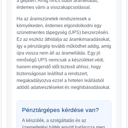
a gépben. Amíg nincs stabil áramellátás,
érdemes várni a visszakapcsolással.
Ha az áramszünetek rendszeresek a
környékeden, érdemes elgondolkodni egy
szünetmentes tápegység (UPS) beszerzésén.
Ez az eszköz áthidalja az áramkimaradásokat,
így a pénztárgép tovább működhet addig, amíg
újra vissza nem áll az áramellátás. Egy jó
minőségű UPS nemcsak a készüléket védi,
hanem elegendő időt biztosít ahhoz, hogy
biztonságosan leállítsd a rendszert,
megakadályozva ezzel a hirtelen leállásból
adódó adatvesztéseket és meghibásodásokat.
Pénztárgépes kérdése van?
A készülék, a szolgáltatás és az
üzemeltetési háttér együtt határozza meg,