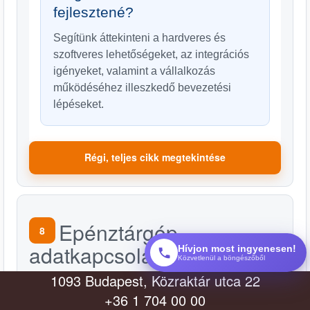
fejlesztené?
Segítünk áttekinteni a hardveres és
szoftveres lehetőségeket, az integrációs
igényeket, valamint a vállalkozás
működéséhez illeszkedő bevezetési
lépéseket.
Régi, teljes cikk megtekintése
Epénztárgép
8
adatkapcsolat
Hívjon most ingyenesen!
Közvetlenül a böngészőből
megszakadása – lépések
1093 Budapest, Közraktár utca 22
+36 1 704 00 00
2025. 09. 07.