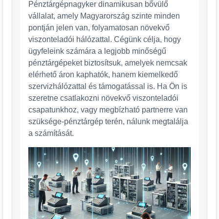
Pénztárgépnagyker dinamikusan bővülő
vállalat, amely Magyarország szinte minden
pontján jelen van, folyamatosan növekvő
viszonteladói hálózattal. Cégünk célja, hogy
ügyfeleink számára a legjobb minőségű
pénztárgépeket biztosítsuk, amelyek nemcsak
elérhető áron kaphatók, hanem kiemelkedő
szervizhálózattal és támogatással is. Ha Ön is
szeretne csatlakozni növekvő viszonteladói
csapatunkhoz, vagy megbízható partnerre van
szüksége-pénztárgép terén, nálunk megtalálja
a számítását.