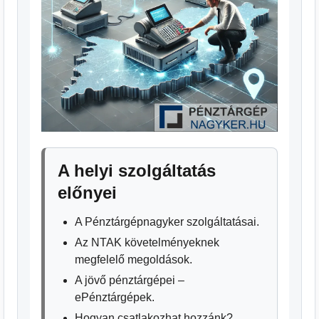
A helyi szolgáltatás
előnyei
A Pénztárgépnagyker szolgáltatásai.
Az NTAK követelményeknek
megfelelő megoldások.
A jövő pénztárgépei –
ePénztárgépek.
Hogyan csatlakozhat hozzánk?