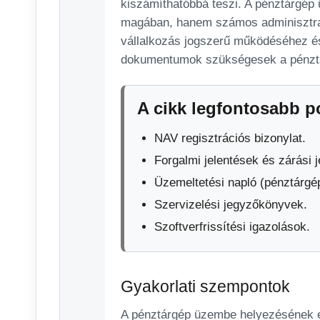
kiszámíthatóbbá teszi. A pénztárgép
magában, hanem számos adminisztratí
vállalkozás jogszerű működéséhez és
dokumentumok szükségesek a pénztá
A cikk legfontosabb p
NAV regisztrációs bizonylat.
Forgalmi jelentések és zárási j
Üzemeltetési napló (pénztárgé
Szervizelési jegyzőkönyvek.
Szoftverfrissítési igazolások.
Gyakorlati szempontok
A pénztárgép üzembe helyezésének el