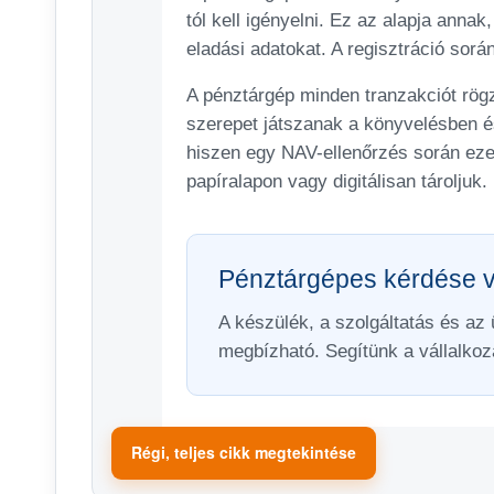
tól kell igényelni. Ez az alapja ann
eladási adatokat. A regisztráció so
A pénztárgép minden tranzakciót rögzí
szerepet játszanak a könyvelésben és
hiszen egy NAV-ellenőrzés során ezek
papíralapon vagy digitálisan tároljuk.
Pénztárgépes kérdése 
A készülék, a szolgáltatás és az
megbízható. Segítünk a vállalko
Régi, teljes cikk megtekintése