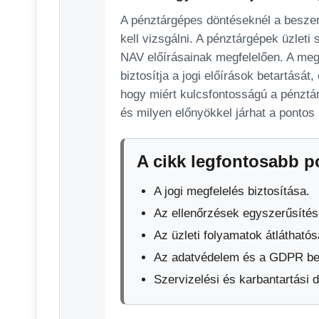
A pénztárgépes döntéseknél a beszer
kell vizsgálni. A pénztárgépek üzlet
NAV előírásainak megfelelően. A meg
biztosítja a jogi előírások betartásá
hogy miért kulcsfontosságú a pénztá
és milyen előnyökkel járhat a pontos 
A cikk legfontosabb p
A jogi megfelelés biztosítása.
Az ellenőrzések egyszerűsítés
Az üzleti folyamatok átlátható
Az adatvédelem és a GDPR bet
Szervizelési és karbantartási 