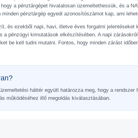
ak, hogy a pénztárgépet hivatalosan üzemeltethessük, és a N
rán minden pénztárgép egyedi azonosítószámot kap, ami lehe
t, és ezekből napi, havi, illetve éves forgalmi jelentéseket 
 a pénzügyi kimutatások elkészítésében. A napi zárásokról k
et be kell tudni mutatni. Fontos, hogy minden zárást időbe
van?
 üzemeltetési háttér együtt határozza meg, hogy a rendszer
zás működéséhez illő megoldás kiválasztásában.