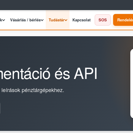
ek
Vásárlás / bérlés
Tudástár
Kapcsolat
SOS
Rendelé
mentáció és API
i leírások pénztárgépekhez.