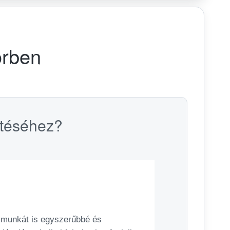
örben
etéséhez?
i munkát is egyszerűbbé és