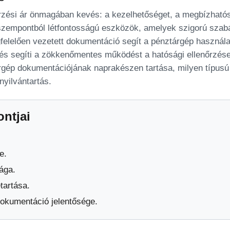
zési ár önmagában kevés: a kezelhetőséget, a megbízhatós
i szempontból létfontosságú eszközök, amelyek szigorú sza
felelően vezetett dokumentáció segít a pénztárgép használa
t, és segíti a zökkenőmentes működést a hatósági ellenőrzés
rgép dokumentációjának naprakészen tartása, milyen típus
nyilvántartás.
ontjai
e.
sága.
artása.
dokumentáció jelentősége.