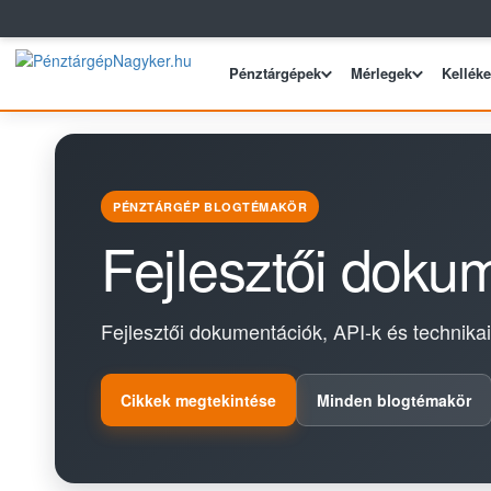
Pénztárgépek
Mérlegek
Kellék
PÉNZTÁRGÉP BLOGTÉMAKÖR
Fejlesztői doku
Fejlesztői dokumentációk, API-k és technika
Cikkek megtekintése
Minden blogtémakör