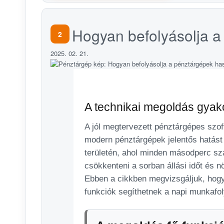
Hogyan befolyásolja a
2
2025. 02. 21.
A technikai megoldás gyako
A jól megtervezett pénztárgépes szoft
modern pénztárgépek jelentős hatást
területén, ahol minden másodperc szá
csökkenteni a sorban állási időt és n
Ebben a cikkben megvizsgáljuk, hogy
funkciók segíthetnek a napi munkafo