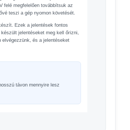
AV felé megfelelően továbbítsuk az
tővé teszi a gép nyomon követését.
készít. Ezek a jelentések fontos
észült jelentéseket meg kell őrizni,
n elvégezzünk, és a jelentéseket
 hosszú távon mennyire lesz