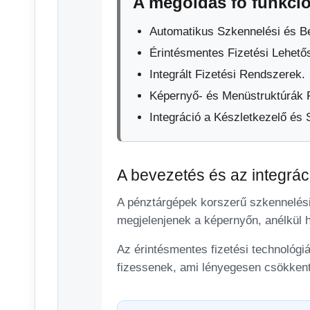
A megoldás fő funkció
Automatikus Szkennelési és Be
Érintésmentes Fizetési Lehető
Integrált Fizetési Rendszerek.
Képernyő- és Menüstruktúrák F
Integráció a Készletkezelő és
A bevezetés és az integrác
A pénztárgépek korszerű szkennelési 
megjelenjenek a képernyőn, anélkül 
Az érintésmentes fizetési technológi
fizessenek, ami lényegesen csökkenti