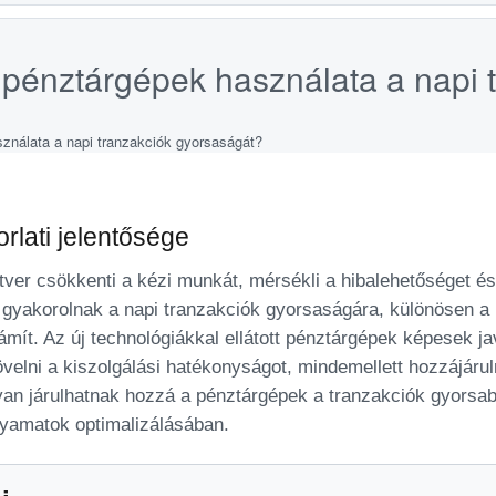
 pénztárgépek használata a napi 
rlati jelentősége
ver csökkenti a kézi munkát, mérsékli a hibalehetőséget és 
 gyakorolnak a napi tranzakciók gyorsaságára, különösen a
mít. Az új technológiákkal ellátott pénztárgépek képesek ja
övelni a kiszolgálási hatékonyságot, mindemellett hozzájáru
an járulhatnak hozzá a pénztárgépek a tranzakciók gyorsab
lyamatok optimalizálásában.