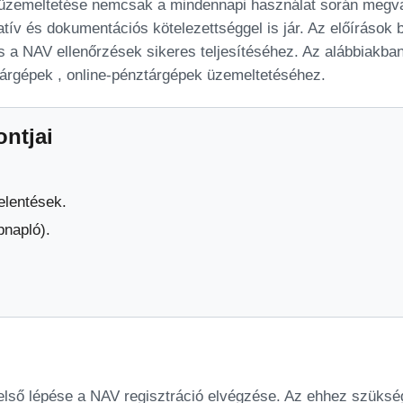
 üzemeltetése nemcsak a mindennapi használat során megvaló
v és dokumentációs kötelezettséggel is jár. Az előírások b
 a NAV ellenőrzések sikeres teljesítéséhez. Az alábbiakban
rgépek , online-pénztárgépek üzemeltetéséhez.
ontjai
elentések.
pnapló).
ső lépése a NAV regisztráció elvégzése. Az ehhez szükség