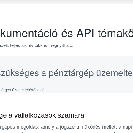
dokumentáció és API témak
deti, teljes archív cikk is megnyitható.
szükséges a pénztárgép üzemelt
ége a vállalkozások számára
árgépes megoldás, amely a jogszerű működés mellett a nap