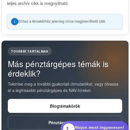
teljes archív cikk is megnyitható.
Ehhez a témakörhöz jelenleg nincs megjeleníthető cikk.
i
TOVÁBBI TARTALMAK
Más pénztárgépes témák is
érdeklik?
Tekintse meg a további gyakorlati útmutatókat, vagy olvassa
el a legfrissebb pénztárgépes és NAV-híreket.
Blogtémakörök
Pénztárgép hírek
Hívjon most ingyenesen!