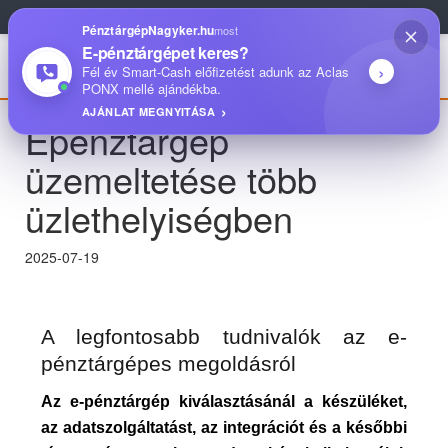
1093 Budapest, Közraktár utca 22.
|
+36 1 704 00 00
PénztárgépNagyker.hu
most
E-pénztárgépet keres?
›
Fél év Smart-Cash előfizetést adunk az Aclas
PONX mellé ajándékba.
AJÁNLAT MEGNYITÁSA
Epénztárgép
üzemeltetése több
üzlethelyiségben
2025-07-19
A legfontosabb tudnivalók az e-
pénztárgépes megoldásról
Az e-pénztárgép kiválasztásánál a készüléket,
az adatszolgáltatást, az integrációt és a későbbi