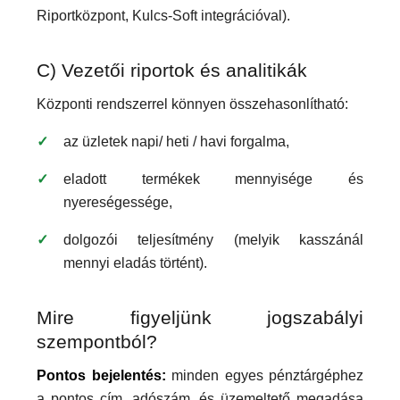
Riportközpont, Kulcs-Soft integrációval).
C) Vezetői riportok és analitikák
Központi rendszerrel könnyen összehasonlítható:
az üzletek napi/ heti / havi forgalma,
eladott termékek mennyisége és
nyereségessége,
dolgozói teljesítmény (melyik kasszánál
mennyi eladás történt).
Mire figyeljünk jogszabályi
szempontból?
Pontos bejelentés:
minden egyes pénztárgéphez
a pontos cím, adószám, és üzemeltető megadása