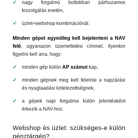
nagy forgalmú boltokban párhuzamos
kiszolgálás esetén,
üzlet+webshop kombinációnál.
Minden gépet egyedileg kell bejelenteni a NAV
felé
, ugyanazon üzemeltetési címmel. Ilyenkor
figyelni kell arra, hogy:
minden gép külön
AP számot
kap,
minden gépnek meg kell felelnie a napzárási
és nyugtaadási kötelezettségnek,
a gépek napi forgalma külön jelentésként
érkezik a NAV-hoz.
Webshop és üzlet: szükséges-e külön
pénztárgép?