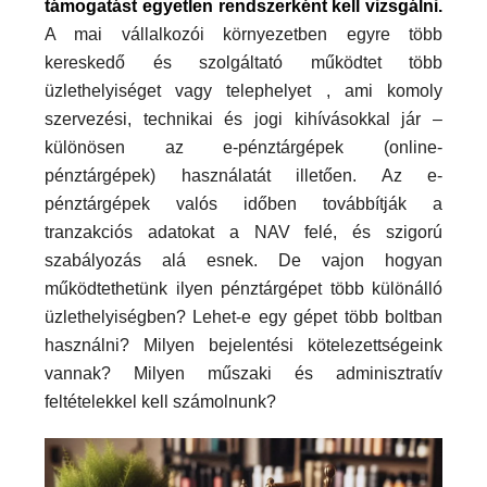
támogatást egyetlen rendszerként kell vizsgálni.
A mai vállalkozói környezetben egyre több
kereskedő és szolgáltató működtet több
üzlethelyiséget vagy telephelyet , ami komoly
szervezési, technikai és jogi kihívásokkal jár –
különösen az e-pénztárgépek (online-
pénztárgépek) használatát illetően. Az e-
pénztárgépek valós időben továbbítják a
tranzakciós adatokat a NAV felé, és szigorú
szabályozás alá esnek. De vajon hogyan
működtethetünk ilyen pénztárgépet több különálló
üzlethelyiségben? Lehet-e egy gépet több boltban
használni? Milyen bejelentési kötelezettségeink
vannak? Milyen műszaki és adminisztratív
feltételekkel kell számolnunk?