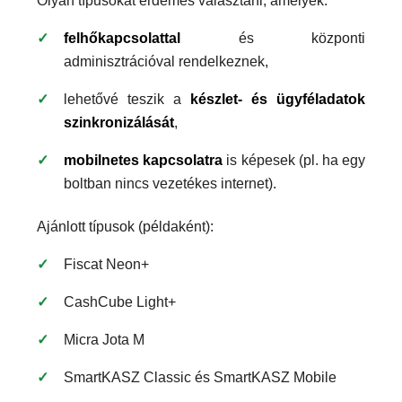
Olyan típusokat érdemes választani, amelyek:
felhőkapcsolattal
és központi
adminisztrációval rendelkeznek,
lehetővé teszik a
készlet- és ügyféladatok
szinkronizálását
,
mobilnetes kapcsolatra
is képesek (pl. ha egy
boltban nincs vezetékes internet).
Ajánlott típusok (példaként):
Fiscat Neon+
CashCube Light+
Micra Jota M
SmartKASZ Classic és SmartKASZ Mobile