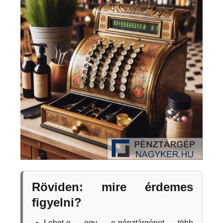
Röviden: mire érdemes
figyelni?
Lehet-e egy e-pénztárgépet több