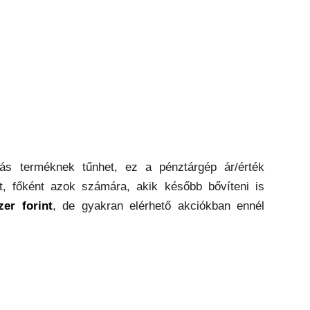
ás terméknek tűnhet, ez a pénztárgép ár/érték
t, főként azok számára, akik később bővíteni is
er forint
, de gyakran elérhető akciókban ennél