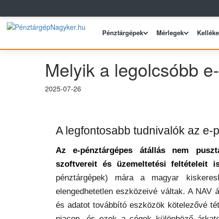
Pénztárgépek
Mérlegek
Kellék
Melyik a legolcsóbb e
2025-07-26
A legfontosabb tudnivalók az e
Az e-pénztárgépes átállás nem pusztá
szoftvereit és üzemeltetési feltételeit is
pénztárgépek) mára a magyar kiskeresk
elengedhetetlen eszközeivé váltak. A NAV ált
és adatot továbbító eszközök kötelezővé té
piacon, és ezek a cégek különböző árkate