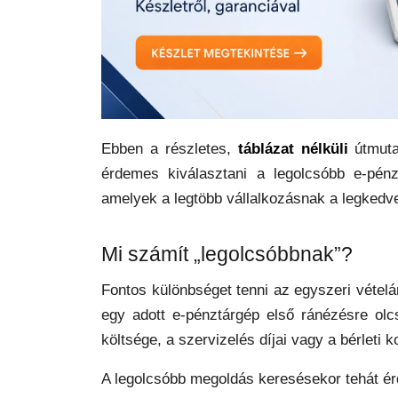
Ebben a részletes,
táblázat nélküli
útmuta
érdemes kiválasztani a legolcsóbb e-pénz
amelyek a legtöbb vállalkozásnak a legked
Mi számít „legolcsóbbnak”?
Fontos különbséget tenni az egyszeri vételár
egy adott e-pénztárgép első ránézésre olcs
költsége, a szervizelés díjai vagy a bérleti 
A legolcsóbb megoldás keresésekor tehát é