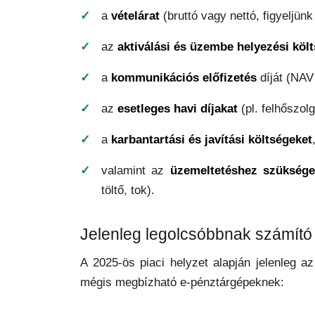
a
vételárat
(bruttó vagy nettó, figyeljünk
az
aktiválási és üzembe helyezési köl
a
kommunikációs előfizetés
díját (NAV 
az
esetleges havi díjakat
(pl. felhőszol
a
karbantartási és javítási költségeket
valamint az
üzemeltetéshez szüksége
töltő, tok).
Jelenleg legolcsóbbnak számító
A 2025-ös piaci helyzet alapján jelenleg 
mégis megbízható e-pénztárgépeknek: