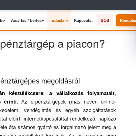
ek
Vásárlás / bérlés
Tudástár
Kapcsolat
SOS
Rendelé
-pénztárgép a piacon?
-pénztárgépes megoldásról
n készülékcsere: a vállalkozás folyamatait,
 érinti.
Az e-pénztárgépek (más néven online-
edelem, vendéglátás és egyéb szolgáltatások
al előírt, internetkapcsolattal rendelkező, naplózó
tele óta számos gyártó és forgalmazó jelent meg a
góriájú modelleket kínálnak. Az ár azonban nem