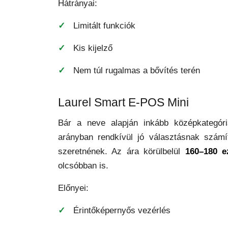
Hátrányai:
Limitált funkciók
Kis kijelző
Nem túl rugalmas a bővítés terén
Laurel Smart E-POS Mini
Bár a neve alapján inkább középkategóri
arányban rendkívül jó választásnak számí
szeretnének. Az ára körülbelül
160–180 ez
olcsóbban is.
Előnyei:
Érintőképernyős vezérlés