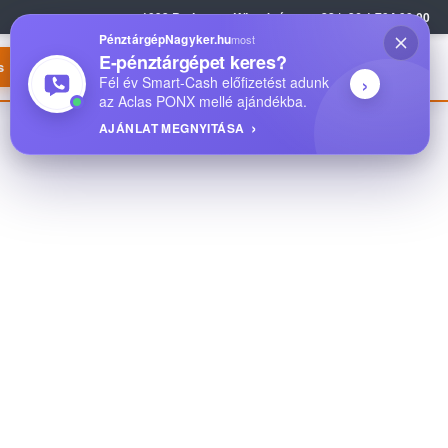
1093 Budapest, Közraktár utca 22.
|
+36 1 704 00 00
PénztárgépNagyker.hu
most
E-pénztárgépet keres?
s
Bejelentkezés
›
Fél év Smart-Cash előfizetést adunk
az Aclas PONX mellé ajándékba.
AJÁNLAT MEGNYITÁSA