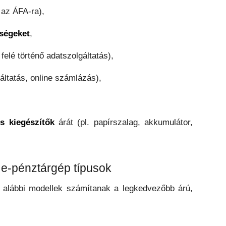
 az ÁFA-ra),
tségeket
,
felé történő adatszolgáltatás),
gáltatás, online számlázás),
,
s kiegészítők
árát (pl. papírszalag, akkumulátor,
 e-pénztárgép típusok
az alábbi modellek számítanak a legkedvezőbb árú,