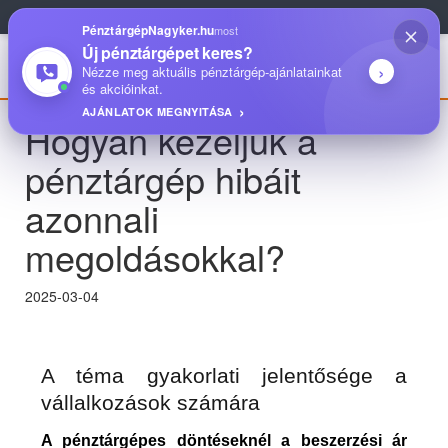
1093 Budapest, Közraktár utca 22.
|
+36 1 704 00 00
PénztárgépNagyker.hu
most
Új pénztárgépet keres?
›
Nézze meg aktuális pénztárgép-ajánlatainkat
és akcióinkat.
AJÁNLATOK MEGNYITÁSA
Hogyan kezeljük a
pénztárgép hibáit
azonnali
megoldásokkal?
2025-03-04
A téma gyakorlati jelentősége a
vállalkozások számára
A pénztárgépes döntéseknél a beszerzési ár